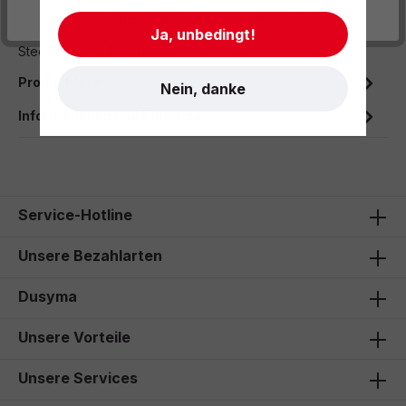
Das Regenbogenbrett und die Steckbretter eignen sich
- Impressum
- AGB
- Datenschutz
hervorragend für alles was sich rund ums Sortieren, Legen,
Ja, unbedingt!
Stecken und…
Mehr
Produktdaten
Nein, danke
Informationen und Hinweise
Service-Hotline
Unsere Bezahlarten
Dusyma
Unsere Vorteile
Unsere Services