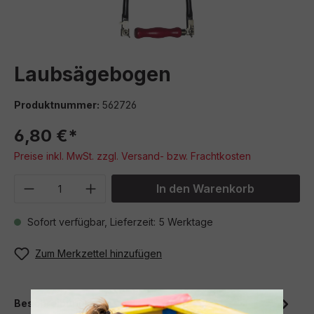
Laubsägebogen
Produktnummer:
562726
6,80 €*
Preise inkl. MwSt. zzgl. Versand- bzw. Frachtkosten
Produkt Anzahl: Gib den gewünschten We
In den Warenkorb
Sofort verfügbar, Lieferzeit: 5 Werktage
Zum Merkzettel hinzufügen
Beschreibung