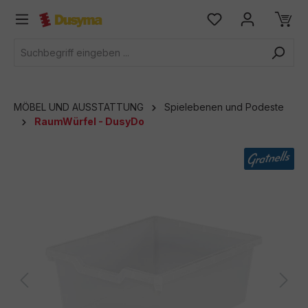
alt springen
MÖBEL UND AUSSTATTUNG
Spielebenen und Podeste
RaumWürfel - DusyDo
Bildergalerie überspringen