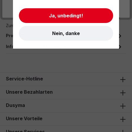
- Impressum
- AGB
- Datenschutz
Ja, unbedingt!
Beschreibung
Zum Bemalen und Bekleben.
Nein, danke
Produktdaten
Informationen und Hinweise
Service-Hotline
Unsere Bezahlarten
Dusyma
Unsere Vorteile
Unsere Services