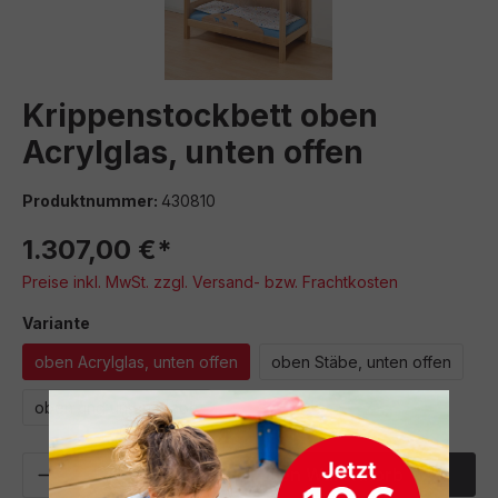
Krippenstockbett oben
Acrylglas, unten offen
Produktnummer:
430810
1.307,00 €*
Preise inkl. MwSt. zzgl. Versand- bzw. Frachtkosten
auswählen
Variante
oben Acrylglas, unten offen
oben Stäbe, unten offen
oben und unten Stäbe
Produkt Anzahl: Gib den gewünschten We
In den Warenkorb