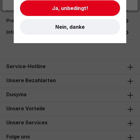
- Impressum
- AGB
- Datenschutz
Ja, unbedingt!
Beschreibung
Produktdaten
Nein, danke
Informationen und Hinweise
Service-Hotline
Unsere Bezahlarten
Dusyma
Unsere Vorteile
Unsere Services
Folge uns