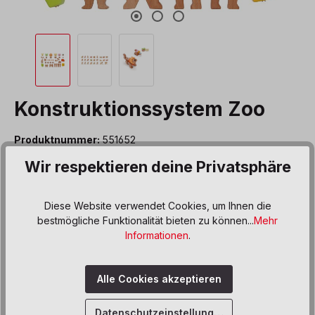
Konstruktionssystem Zoo
Produktnummer:
551652
Wir respektieren deine Privatsphäre
121,90 €*
Preise inkl. MwSt. zzgl. Versand- bzw. Frachtkosten
Diese Website verwendet Cookies, um Ihnen die
auswählen
Variante
bestmögliche Funktionalität bieten zu können...
Mehr
Informationen
.
Dinos
Fahrzeuge
Zoo
Produkt Anzahl: Gib den gewünschten We
Alle Cookies akzeptieren
In den Warenkorb
Datenschutzeinstellungen