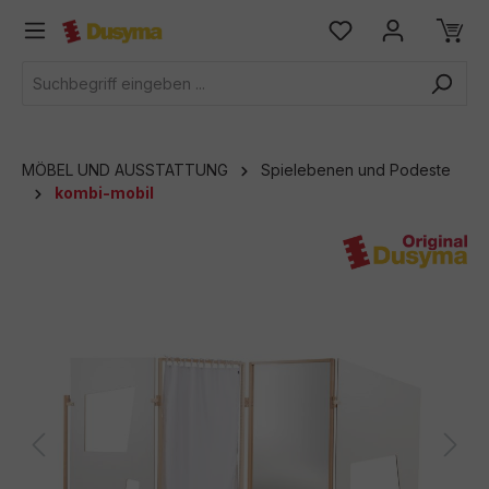
alt springen
MÖBEL UND AUSSTATTUNG
Spielebenen und Podeste
kombi-mobil
Bildergalerie überspringen