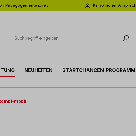
on Pädagogen entwickelt
Persönlicher Ansprec
s zu 5 Jahre Garantie
Individuelle Betreuu
TTUNG
NEUHEITEN
STARTCHANCEN-PROGRAMM
kombi-mobil