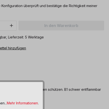
 Konfiguration überprüft und bestätige die Richtigkeit meiner
Anzahl: Gib den gewünschten Wert ein o
In den Warenkorb
bar, Lieferzeit: 5 Werktage
ttel hinzufügen
gröbsten Umgebungsgeräuschen schützen. B1 schwer entflammbar
en...
Mehr Informationen
.