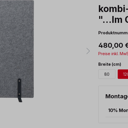
kombi-
"...Im
Produktnumm
480,00 
Preise inkl. Mw
au
Breite (cm)
80
12
Montag
10% Mo