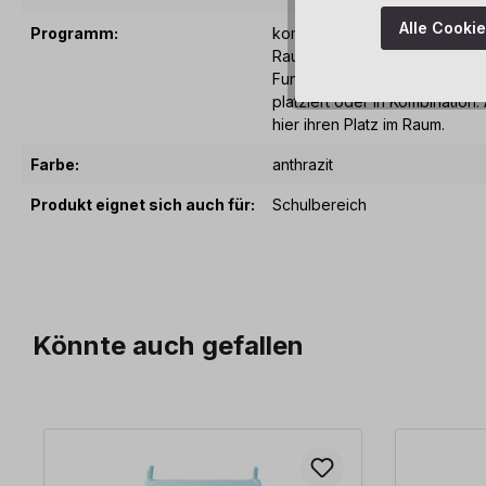
Alle Cooki
Programm:
kombi-mobil – kombinieren u
Raumgliederungssystem mit vi
Funktionen und Details. Ob al
platziert oder in Kombination
hier ihren Platz im Raum.
Farbe:
anthrazit
Produkt eignet sich auch für:
Schulbereich
Könnte auch gefallen
Produktgalerie überspringen