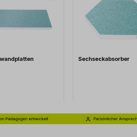
kwandplatten
Sechseckabsorber
on Pädagogen entwickelt
Persönlicher Ansprec
s zu 5 Jahre Garantie
Individuelle Betreuu