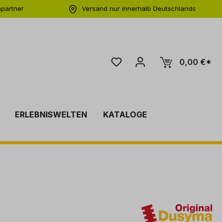
hpartner
Versand nur innerhalb Deutschlands
ng
0,00 €*
ERLEBNISWELTEN
KATALOGE