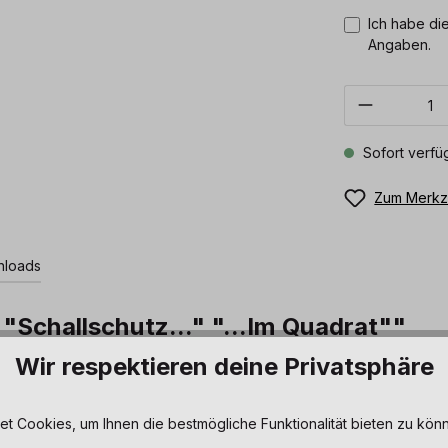
Ich habe die
Angaben.
Produkt 
Sofort verfüg
Zum Merkze
loads
"Schallschutz..." "...Im Quadrat""
Wir respektieren deine Privatsphäre
h im Handumdrehen abschirmen und durch Schallabsorption vor den 
 Cookies, um Ihnen die bestmögliche Funktionalität bieten zu könn