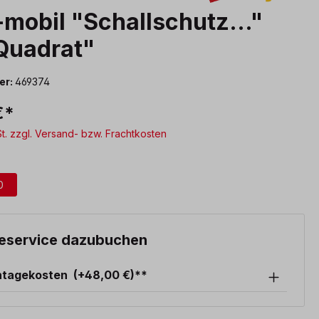
mobil "Schallschutz..."
 Quadrat"
er:
469374
€*
St. zzgl. Versand- bzw. Frachtkosten
swählen
0
eservice dazubuchen
ntagekosten
(+48,00 €)**