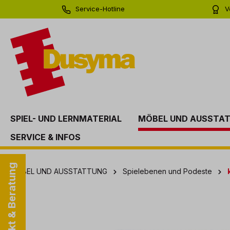
Service-Hotline
V
springen
Zur Hauptnavigation springen
0 71 81 - 60 03 0
Bi
SPIEL- UND LERNMATERIAL
MÖBEL UND AUSSTA
SERVICE & INFOS
Kontakt & Beratung
MÖBEL UND AUSSTATTUNG
Spielebenen und Podeste
Bildergalerie überspringen