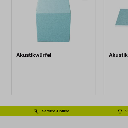
Akustikwürfel
Akusti
Service-Hotline
V
0 71 81 - 60 03 0
Bi