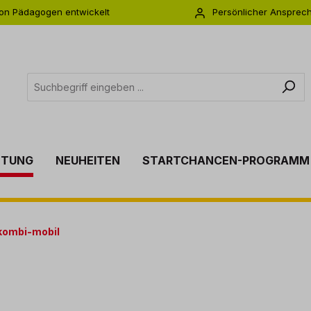
on Pädagogen entwickelt
Persönlicher Ansprec
s zu 5 Jahre Garantie
Individuelle Betreuu
TTUNG
NEUHEITEN
STARTCHANCEN-PROGRAMM
kombi-mobil