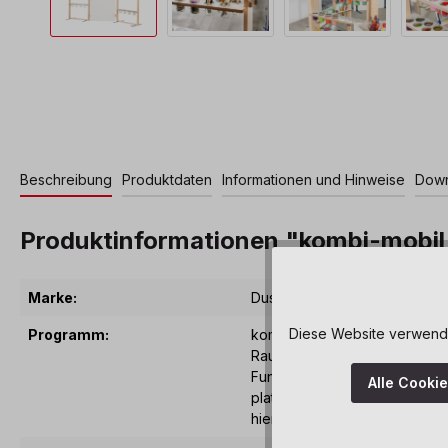
Beschreibung
Produktdaten
Informationen und Hinweise
Down
Produktinformationen "kombi-mobil 
Marke:
Dusyma
Diese Website verwendet
Programm:
kombi-mobil – kombinieren u
Raumgliederungssystem mit vi
Funktionen und Details. Ob al
Alle Cooki
platziert oder in Kombination
hier ihren Platz im Raum.