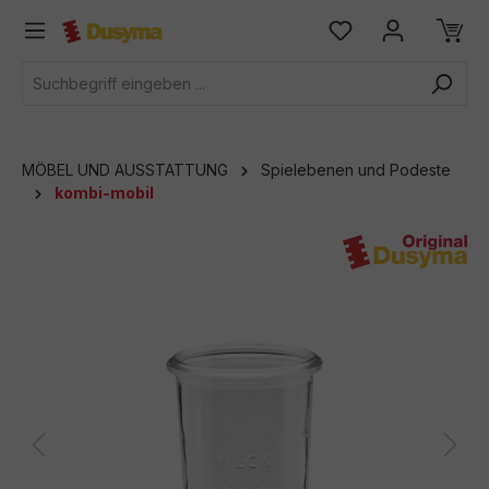
alt springen
MÖBEL UND AUSSTATTUNG
Spielebenen und Podeste
kombi-mobil
Bildergalerie überspringen