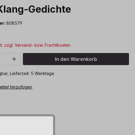
Klang-Gedichte
er:
808579
*
St. zzgl. Versand- bzw. Frachtkosten
Anzahl: Gib den gewünschten Wert ein o
In den Warenkorb
bar, Lieferzeit: 5 Werktage
ttel hinzufügen