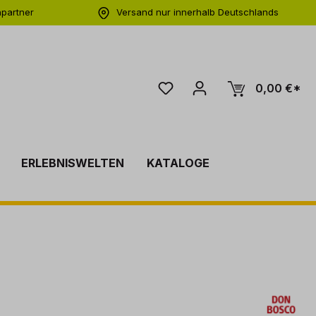
hpartner
Versand nur innerhalb Deutschlands
ng
0,00 €*
ERLEBNISWELTEN
KATALOGE