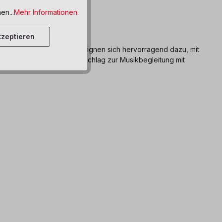
en...
Mehr Informationen
.
zeptieren
chgesprochen werden und eignen sich hervorragend dazu, mit
der Kinder gefördert. Vorschlag zur Musikbegleitung mit