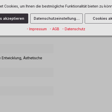
 Cookies, um Ihnen die bestmögliche Funktionalität bieten zu könn
-Gedichte"
es akzeptieren
Datenschutzeinstellungen
Cookies ak
finden gleichermaßen unterstützt. Alle Gedichte können leicht na
- Impressum
- AGB
- Datenschutz
 dabei die sprachliche Entwicklung, Feinmotorik und Konzentration 
e Entwicklung
, Ästhetische