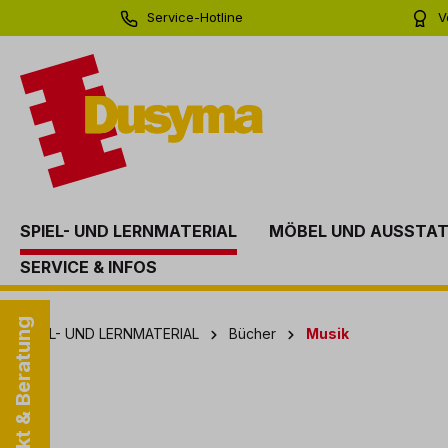
Service-Hotline
V
springen
Zur Hauptnavigation springen
0 71 81 - 60 03 0
Bi
SPIEL- UND LERNMATERIAL
MÖBEL UND AUSSTA
SERVICE & INFOS
Kontakt & Beratung
SPIEL- UND LERNMATERIAL
Bücher
Musik
Bildergalerie überspringen