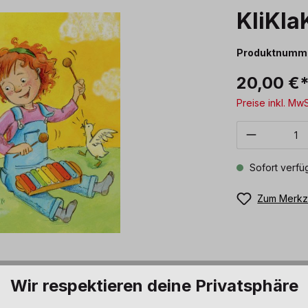
KliKla
Produktnumm
20,00 €
Preise inkl. Mw
Produkt 
Sofort verfüg
Zum Merkze
Wir respektieren deine Privatsphäre