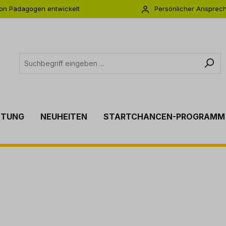
on Pädagogen entwickelt
Persönlicher Ansprec
s zu 5 Jahre Garantie
Individuelle Betreuu
TTUNG
NEUHEITEN
STARTCHANCEN-PROGRAMM