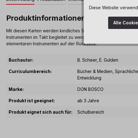
Diese Website verwendet
Produktinformationen "KliKlaKlang
Alle Cooki
Mit diesen Karten werden kindliches Sprachgefühl und Musikemp
Instrumenten im Takt begleitet zu werden. Ganz nebenbei werden
elementaren Instrumenten auf der Rückseite.
Buchautor:
B. Scheer, E. Gulden
Curriculumbereich:
Bücher & Medien
, Sprachlich
Entwicklung
Marke:
DON BOSCO
Produkt ist geeignet:
ab 3 Jahre
Produkt eignet sich auch für:
Schulbereich