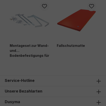
-
Montageset zur Wand-
Fallschutzmatte
M
g
und
u
Bodenbefestigungs für
Fußbodenheizung
168,00 €*
1
Service-Hotline
Unsere Bezahlarten
Dusyma