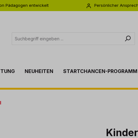
on Pädagogen entwickelt
Persönlicher Ansprec
s zu 5 Jahre Garantie
Individuelle Betreuu
TTUNG
NEUHEITEN
STARTCHANCEN-PROGRAMM
l
Kinder