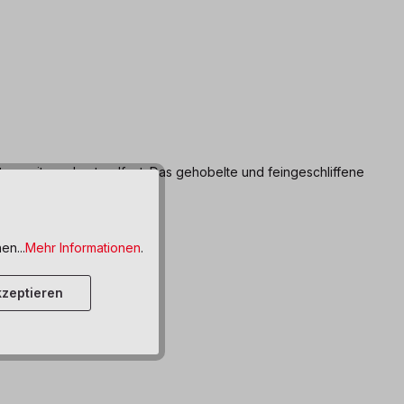
tzgarnitur sehr standfest. Das gehobelte und feingeschliffene
en...
Mehr Informationen
.
zeptieren