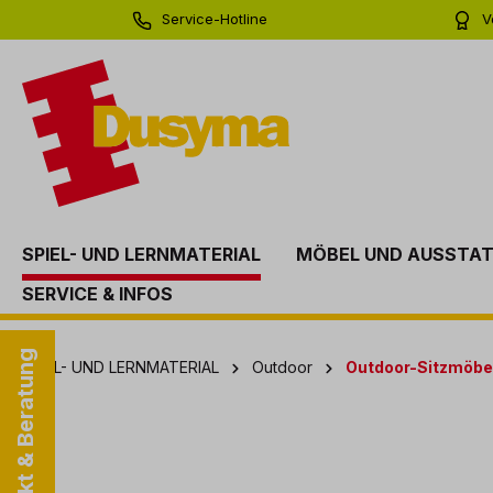
Service-Hotline
V
springen
Zur Hauptnavigation springen
0 71 81 - 60 03 0
Bi
SPIEL- UND LERNMATERIAL
MÖBEL UND AUSSTA
SERVICE & INFOS
Kontakt & Beratung
SPIEL- UND LERNMATERIAL
Outdoor
Outdoor-Sitzmöbe
Bildergalerie überspringen