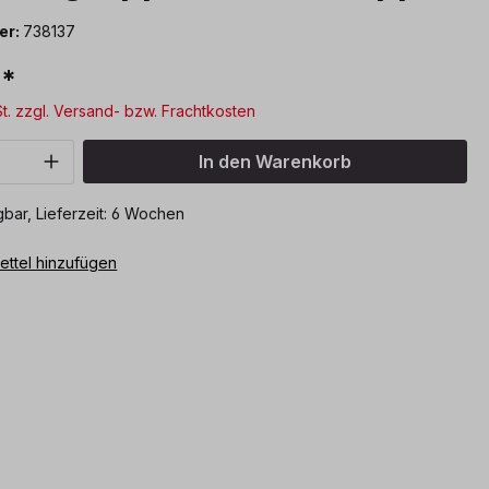
er:
738137
€*
St. zzgl. Versand- bzw. Frachtkosten
Anzahl: Gib den gewünschten Wert ein o
In den Warenkorb
bar, Lieferzeit: 6 Wochen
ttel hinzufügen