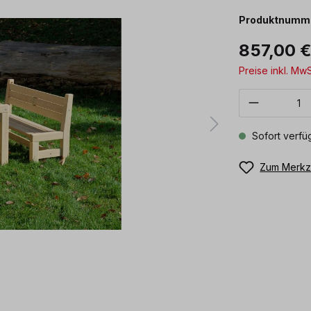
Produktnumm
857,00 
Preise inkl. Mw
Produkt 
Sofort verfüg
Zum Merkze