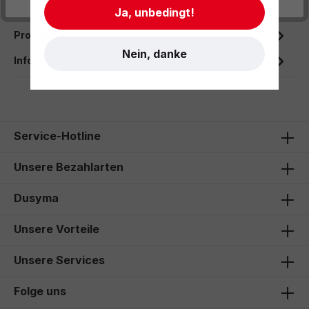
exakter…
Mehr
Ja, unbedingt!
Produktdaten
Nein, danke
Informationen und Hinweise
Service-Hotline
Unsere Bezahlarten
Dusyma
Unsere Vorteile
Unsere Services
Folge uns