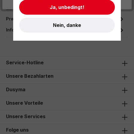
- Impressum
- AGB
- Datenschutz
Die Kinderschere ist mit ihrem zurückfedernden
Ja, unbedingt!
Mechanismus für Rechts - und Linkshänder geeignet.
Produktdaten
Nein, danke
Informationen und Hinweise
Service-Hotline
Unsere Bezahlarten
Dusyma
Unsere Vorteile
Unsere Services
Folge uns