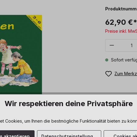
Produktnumm
62,90 €
Preise inkl. Mw
Produkt 
Sofort verfüg
Zum Merkze
Wir respektieren deine Privatsphäre
 Cookies, um Ihnen die bestmögliche Funktionalität bieten zu könn
es akzeptieren
Datenschutzeinstellungen
Cookies ak