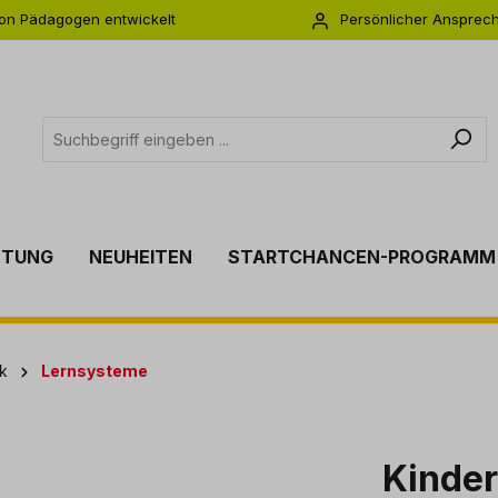
on Pädagogen entwickelt
Persönlicher Ansprec
s zu 5 Jahre Garantie
Individuelle Betreuu
TTUNG
NEUHEITEN
STARTCHANCEN-PROGRAMM
k
Lernsysteme
Kinder