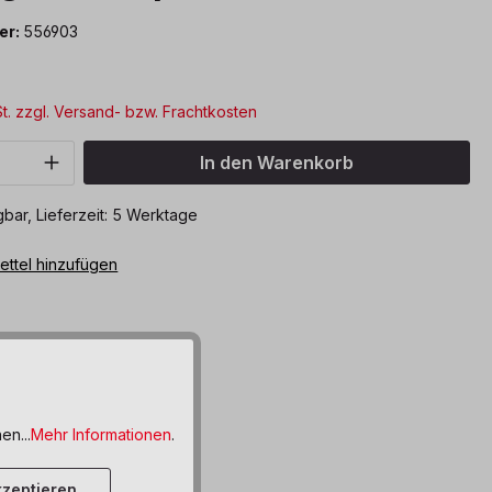
er:
556903
*
St. zzgl. Versand- bzw. Frachtkosten
Anzahl: Gib den gewünschten Wert ein o
In den Warenkorb
bar, Lieferzeit: 5 Werktage
ttel hinzufügen
en...
Mehr Informationen
.
zeptieren