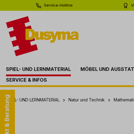
Service-Hotline
V
springen
Zur Hauptnavigation springen
0 71 81 - 60 03 0
Bi
SPIEL- UND LERNMATERIAL
MÖBEL UND AUSSTA
SERVICE & INFOS
Kontakt & Beratung
SPIEL- UND LERNMATERIAL
Natur und Technik
Mathemati
Bildergalerie überspringen