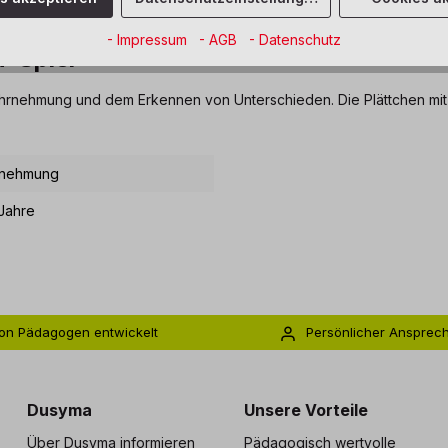
- Impressum
- AGB
- Datenschutz
n-Spiel"
Wahrnehmung und dem Erkennen von Unterschieden. Die Plättchen mit 
nehmung
Jahre
on Pädagogen entwickelt
Persönlicher Ansprec
s zu 5 Jahre Garantie
Individuelle Betreuu
Dusyma
Unsere Vorteile
Über Dusyma informieren
Pädagogisch wertvolle