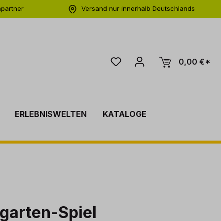
hpartner
Versand nur innerhalb Deutschlands
ng
0,00 €*
ERLEBNISWELTEN
KATALOGE
garten-Spiel