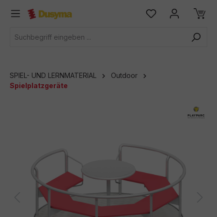
alt springen
SPIEL- UND LERNMATERIAL
Outdoor
Spielplatzgeräte
Bildergalerie überspringen