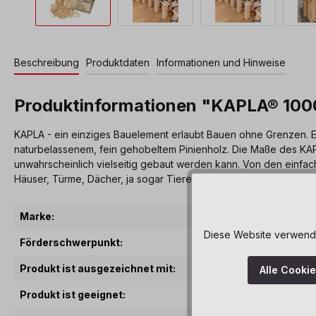
Beschreibung
Produktdaten
Informationen und Hinweise
Produktinformationen "KAPLA® 1000
KAPLA - ein einziges Bauelement erlaubt Bauen ohne Grenzen. Ei
naturbelassenem, fein gehobeltem Pinienholz. Die Maße des KAPL
unwahrscheinlich vielseitig gebaut werden kann. Von den einfac
Häuser, Türme, Dächer, ja sogar Tiere, Figuren und fantastisc
Marke:
KAPLA®
Diese Website verwendet
Förderschwerpunkt:
Augenmaß
, Kreativität
Produkt ist ausgezeichnet mit:
Spielgut
Alle Cooki
Produkt ist geeignet:
ab 3 Jahre