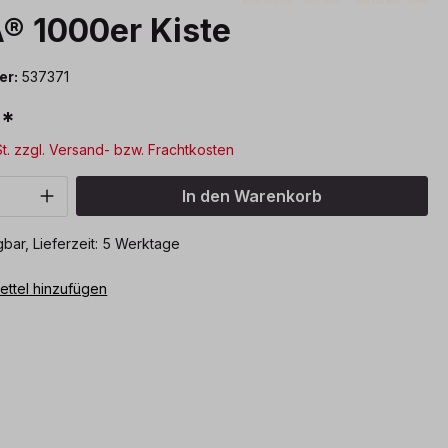
® 1000er Kiste
er:
537371
€*
St. zzgl. Versand- bzw. Frachtkosten
Anzahl: Gib den gewünschten Wert ein o
In den Warenkorb
bar, Lieferzeit: 5 Werktage
ttel hinzufügen