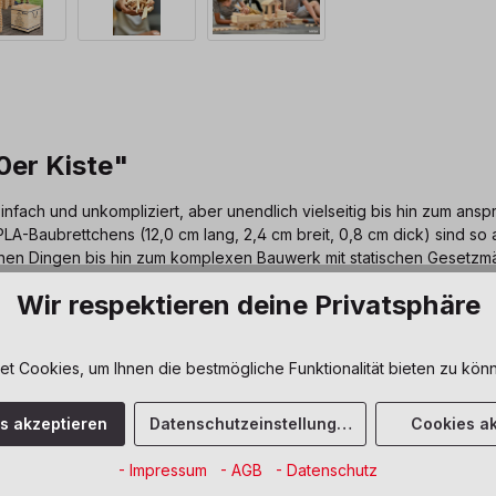
er Kiste"
nfach und unkompliziert, aber unendlich vielseitig bis hin zum ans
A-Baubrettchens (12,0 cm lang, 2,4 cm breit, 0,8 cm dick) sind so
hen Dingen bis hin zum komplexen Bauwerk mit statischen Gesetzmäß
he Fabelwesen. Dabei werden keine Verbindungs- oder Befestigungse
Wir respektieren deine Privatsphäre
 Cookies, um Ihnen die bestmögliche Funktionalität bieten zu könn
, Planerisches Vorgehen
es akzeptieren
Datenschutzeinstellungen
Cookies ak
- Impressum
- AGB
- Datenschutz