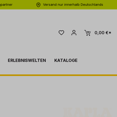
hpartner
Versand nur innerhalb Deutschlands
ng
0,00 €*
ERLEBNISWELTEN
KATALOGE