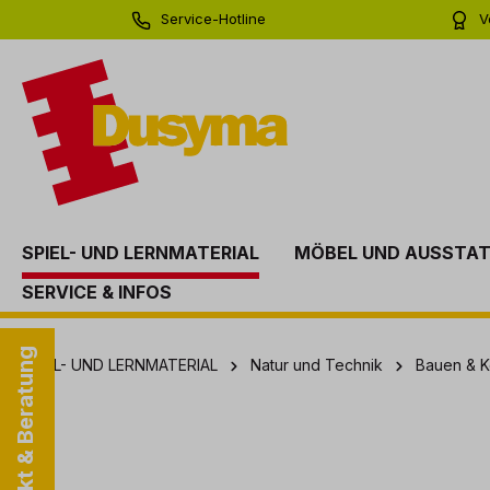
Service-Hotline
V
springen
Zur Hauptnavigation springen
0 71 81 - 60 03 0
Bi
SPIEL- UND LERNMATERIAL
MÖBEL UND AUSSTA
SERVICE & INFOS
Kontakt & Beratung
SPIEL- UND LERNMATERIAL
Natur und Technik
Bauen & K
Bildergalerie überspringen