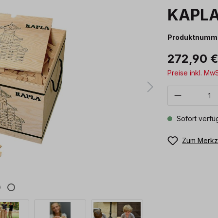
KAPLA
Produktnumm
272,90 
Preise inkl. Mw
Produkt 
Sofort verfüg
Zum Merkze