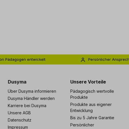
on Pädagogen entwickelt
Persönlicher Ansprec
s zu 5 Jahre Garantie
Individuelle Betreuu
Dusyma
Unsere Vorteile
Über Dusyma informieren
Pädagogisch wertvolle
Produkte
Dusyma Händler werden
Produkte aus eigener
Karriere bei Dusyma
Entwicklung
Unsere AGB
Bis zu 5 Jahre Garantie
Datenschutz
Persönlicher
Impressum