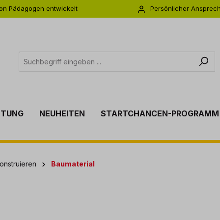
on Pädagogen entwickelt
Persönlicher Ansprec
s zu 5 Jahre Garantie
Individuelle Betreuu
TTUNG
NEUHEITEN
STARTCHANCEN-PROGRAMM
onstruieren
Baumaterial