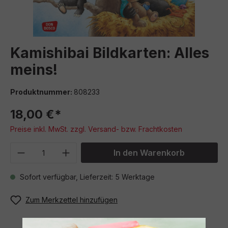
Kamishibai Bildkarten: Alles
meins!
Produktnummer:
808233
18,00 €*
Preise inkl. MwSt. zzgl. Versand- bzw. Frachtkosten
Produkt Anzahl: Gib den gewünschten We
In den Warenkorb
Sofort verfügbar, Lieferzeit: 5 Werktage
Zum Merkzettel hinzufügen