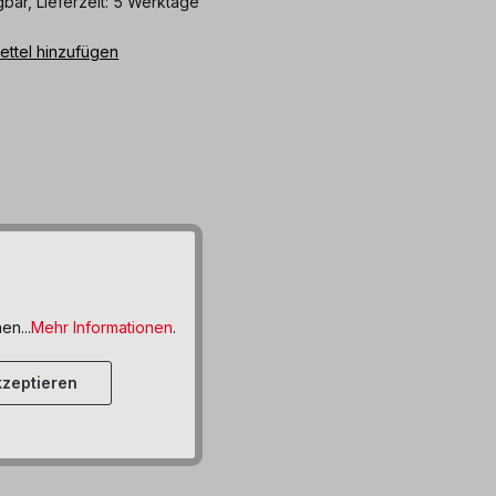
bar, Lieferzeit: 5 Werktage
ttel hinzufügen
en...
Mehr Informationen
.
zeptieren