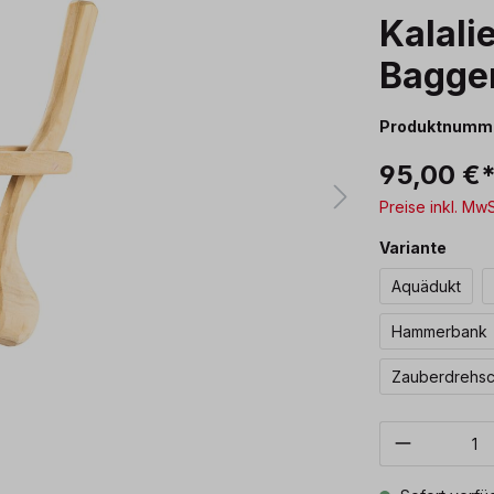
Kalali
Bagge
Produktnumm
95,00 €
Preise inkl. Mw
ausw
Variante
Aquädukt
Hammerbank
Zauberdrehs
Produkt 