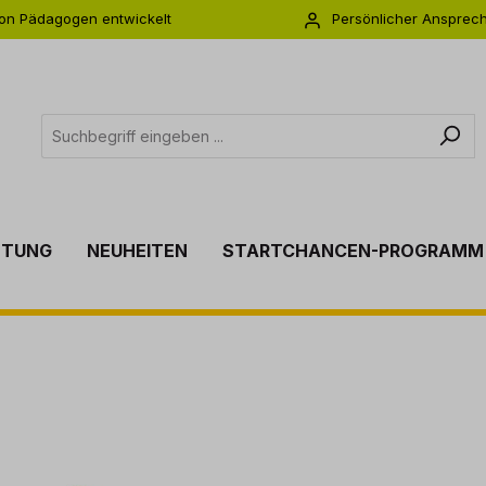
on Pädagogen entwickelt
Persönlicher Ansprec
s zu 5 Jahre Garantie
Individuelle Betreuu
TTUNG
NEUHEITEN
STARTCHANCEN-PROGRAMM