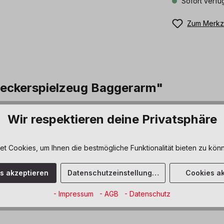
Sofort verfüg
Zum Merkze
deckerspielzeug Baggerarm"
szenarien.
Wir respektieren deine Privatsphäre
 Cookies, um Ihnen die bestmögliche Funktionalität bieten zu könn
ichkeit
, Kreativität
es akzeptieren
Datenschutzeinstellungen
Cookies ak
- Impressum
- AGB
- Datenschutz