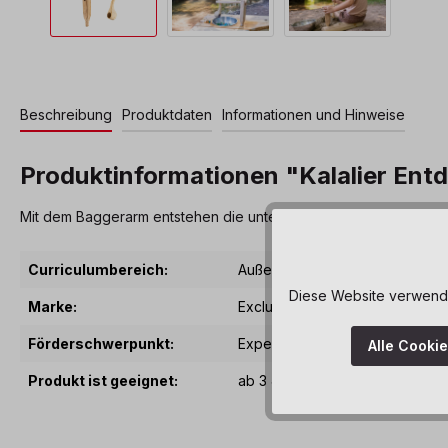
Beschreibung
Produktdaten
Informationen und Hinweise
Produktinformationen "Kalalier Ent
Mit dem Baggerarm entstehen die unterschiedlichsten Baustellen
Curriculumbereich:
Außenspiel & Spielplatzgeräte
Diese Website verwendet
Marke:
Exclusive by Dusyma
Förderschwerpunkt:
Experimentierfreude
, Geschickl
Alle Cooki
Produkt ist geeignet:
ab 3 Jahre