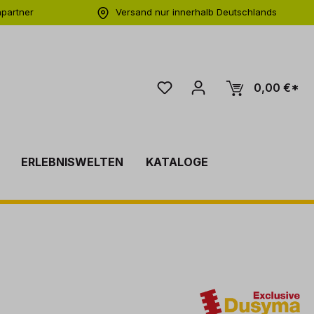
hpartner
Versand nur innerhalb Deutschlands
ng
0,00 €*
ERLEBNISWELTEN
KATALOGE