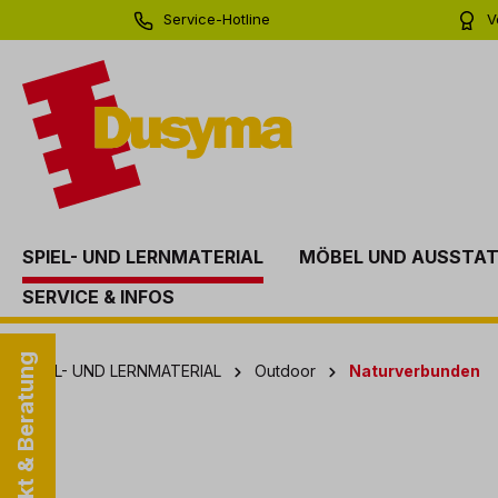
Service-Hotline
V
springen
Zur Hauptnavigation springen
0 71 81 - 60 03 0
Bi
SPIEL- UND LERNMATERIAL
MÖBEL UND AUSSTA
SERVICE & INFOS
Kontakt & Beratung
SPIEL- UND LERNMATERIAL
Outdoor
Naturverbunden
Bildergalerie überspringen