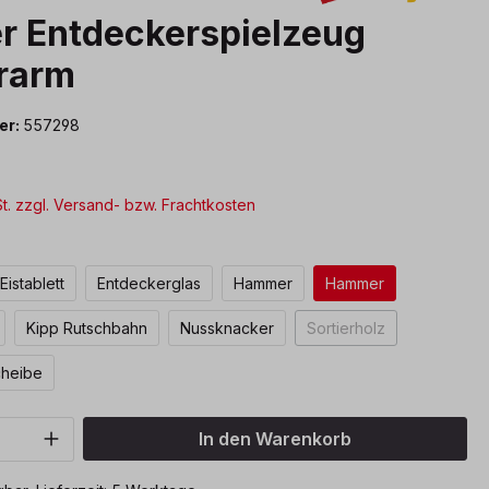
er Entdeckerspielzeug
rarm
er:
557298
*
St. zzgl. Versand- bzw. Frachtkosten
ählen
Eistablett
Entdeckerglas
Hammer
Hammer
Kipp Rutschbahn
Nussknacker
Sortierholz
(Diese Option ist zurze
cheibe
Anzahl: Gib den gewünschten Wert ein o
In den Warenkorb