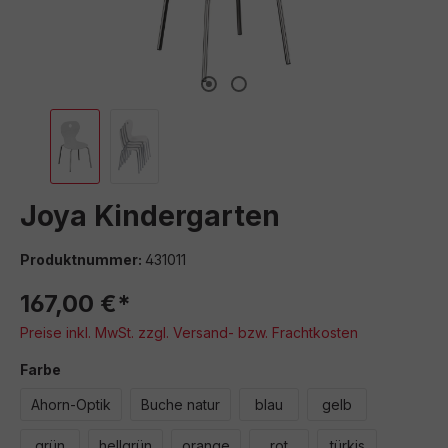
Joya Kindergarten
Produktnummer:
431011
167,00 €*
Preise inkl. MwSt. zzgl. Versand- bzw. Frachtkosten
auswählen
Farbe
Ahorn-Optik
Buche natur
blau
gelb
grün
hellgrün
orange
rot
türkis