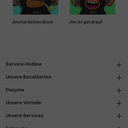
p
Jim hat keinen Bock
Jim ist gut drauf
G
n
Ä
13,00 €*
15,00 €*
1
Service-Hotline
Unsere Bezahlarten
Dusyma
Unsere Vorteile
Unsere Services