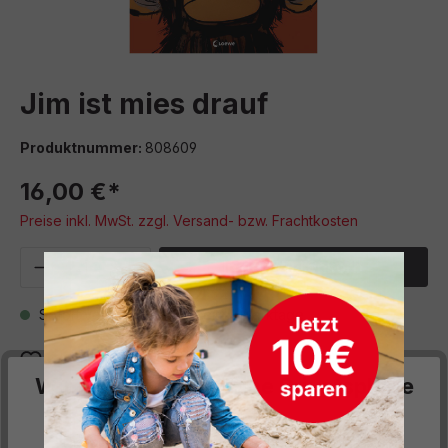
Jim ist mies drauf
Produktnummer:
808609
16,00 €*
Preise inkl. MwSt. zzgl. Versand- bzw. Frachtkosten
Produkt Anzahl: Gib den gewünschten We
In den Warenkorb
Sofort verfügbar, Lieferzeit: 5 Werktage
Zum Merkzettel hinzufügen
Wir respektieren deine Privatsphäre
Beschreibung
Diese Website verwendet Cookies, um Ihnen die