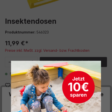
Insektendosen
Produktnummer:
546323
11,99 €*
Preise inkl. MwSt. zzgl. Versand- bzw. Frachtkosten
Produkt Anzahl: Gib den gewünschten We
In den Warenkorb
Sofort verfügbar, Lieferzeit: 5 Werktage
Zum Merkzettel hinzufügen
Wir respektieren deine Privatsphäre
Beschreibung
Diese Website verwendet Cookies, um Ihnen die
Ob Raupe, Marienkäfer oder Schmetterling. In diesen