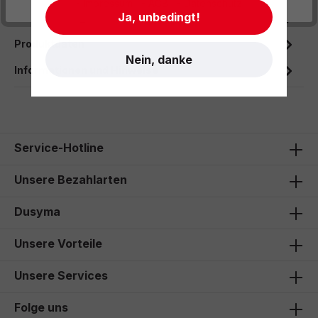
- Impressum
- AGB
- Datenschutz
Ja, unbedingt!
Beschreibung
Produktdaten
Nein, danke
Informationen und Hinweise
Service-Hotline
Unsere Bezahlarten
Dusyma
Unsere Vorteile
Unsere Services
Folge uns