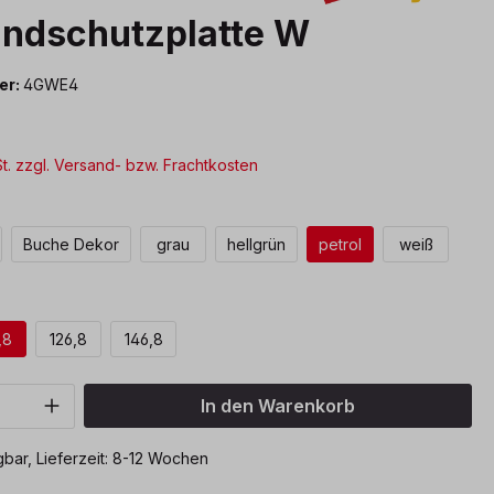
andschutzplatte W
er:
4GWE4
St. zzgl. Versand- bzw. Frachtkosten
len
Buche Dekor
grau
hellgrün
petrol
weiß
wählen
,8
126,8
146,8
Anzahl: Gib den gewünschten Wert ein o
In den Warenkorb
bar, Lieferzeit: 8-12 Wochen