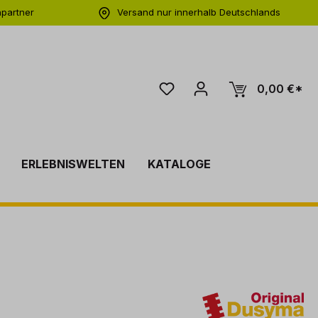
hpartner
Versand nur innerhalb Deutschlands
ng
0,00 €*
ERLEBNISWELTEN
KATALOGE