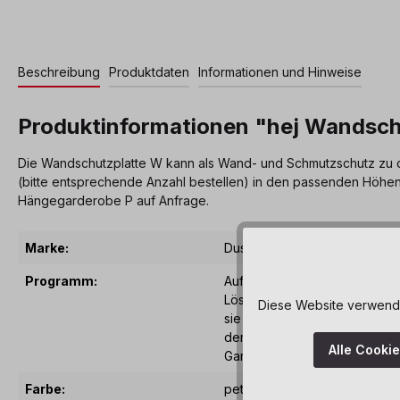
Beschreibung
Produktdaten
Informationen und Hinweise
Produktinformationen "hej Wandsch
Die Wandschutzplatte W kann als Wand- und Schmutzschutz zu de
(bitte entsprechende Anzahl bestellen) in den passenden Höhen
Hängegarderobe P auf Anfrage.
Marke:
Dusyma
Programm:
Auf der Suche nach viel Sta
Lösung haben wir die passen
Diese Website verwendet
sie sich in Farbe, Höhe, Tief
der Fächer ihre, dem Bedarf
Alle Cooki
Garderobe zusammen.
Farbe:
petrol