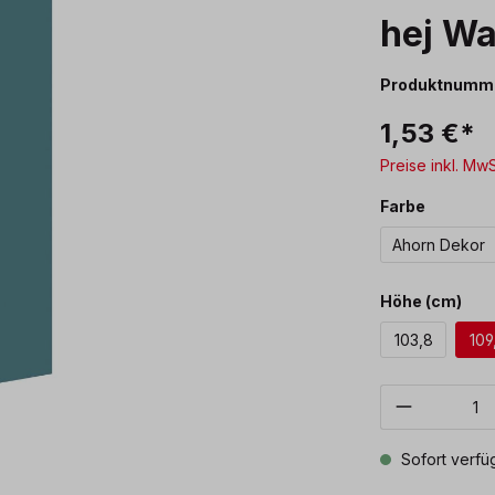
hej W
Produktnumm
1,53 €*
Preise inkl. Mw
auswäh
Farbe
Ahorn Dekor
aus
Höhe (cm)
103,8
109
Produkt 
Sofort verfüg