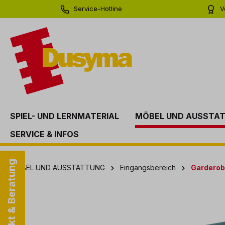
Service-Hotline
V
springen
Zur Hauptnavigation springen
0 71 81 - 60 03 0
Bi
SPIEL- UND LERNMATERIAL
MÖBEL UND AUSSTA
SERVICE & INFOS
Kontakt & Beratung
MÖBEL UND AUSSTATTUNG
Eingangsbereich
Garderob
Bildergalerie überspringen