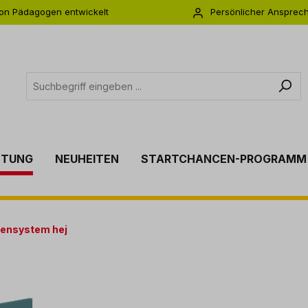
on Pädagogen entwickelt
Persönlicher Ansprec
s zu 5 Jahre Garantie
Individuelle Betreuu
TTUNG
NEUHEITEN
STARTCHANCEN-PROGRAMM
ensystem hej