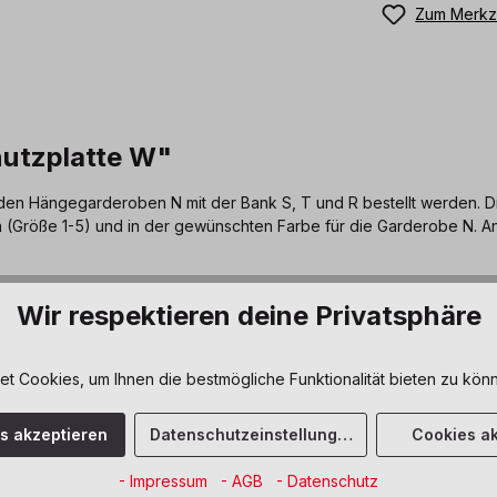
Zum Merkze
utzplatte W"
n Hängegarderoben N mit der Bank S, T und R bestellt werden. Die 
 (Größe 1-5) und in der gewünschten Farbe für die Garderobe N. An
Wir respektieren deine Privatsphäre
uraum oder einer kompakten
de Garderobenlösung. Stellen
 Cookies, um Ihnen die bestmögliche Funktionalität bieten zu könn
e, Fachbreite und der Anzahl
 und dem Raum angepasste
es akzeptieren
Datenschutzeinstellungen
Cookies ak
- Impressum
- AGB
- Datenschutz