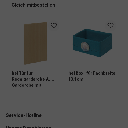
Produktgalerie überspringen
Gleich mitbestellen
hej Tür für
hej Box I für Fachbreite
Regalgarderobe A,
18,1 cm
Garderobe mit
Ausziehbank B und
Hängegarderobe M
Service-Hotline