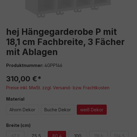
hej Hängegarderobe P mit
18,1 cm Fachbreite, 3 Fächer
mit Ablagen
Produktnummer:
4GPP146
310,00 €*
Preise inkl. MwSt. zzgl. Versand- bzw. Frachtkosten
auswählen
Material
Ahorn Dekor
Buche Dekor
weiß Dekor
auswählen
Breite (cm)
67,3
75,5
80,4
100
119,6
124,5