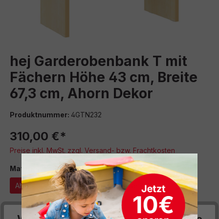
hej Garderobenbank T mit
Fächern Höhe 43 cm, Breite
67,3 cm, Ahorn Dekor
Produktnummer:
4GTN232
310,00 €*
Preise inkl. MwSt. zzgl. Versand- bzw. Frachtkosten
auswählen
Material
Ahorn Dekor
Buche Dekor
weiß Dekor
auswählen
Breite (cm)
Wir respektieren deine Privatsphäre