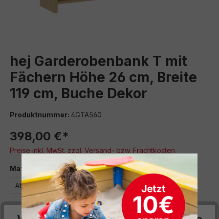
hej Garderobenbank T mit
Fächern Höhe 26 cm, Breite
119 cm, Buche Dekor
Produktnummer:
4GTA560
398,00 €*
Preise inkl. MwSt. zzgl. Versand- bzw. Frachtkosten
auswählen
Material
Ahorn Dekor
Buche Dekor
weiß Dekor
auswählen
Breite (cm)
Wir respektieren deine Privatsphäre