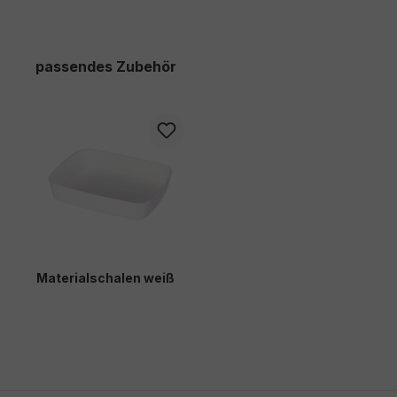
Produktgalerie überspringen
passendes Zubehör
Materialschalen weiß
3,30 €*