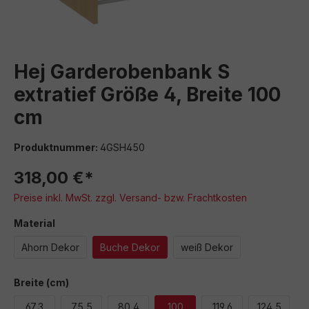
Hej Garderobenbank S
extratief Größe 4, Breite 100
cm
Produktnummer:
4GSH450
318,00 €*
Preise inkl. MwSt. zzgl. Versand- bzw. Frachtkosten
auswählen
Material
Ahorn Dekor
Buche Dekor
weiß Dekor
auswählen
Breite (cm)
67,3
75,5
80,4
100
119,6
124,5