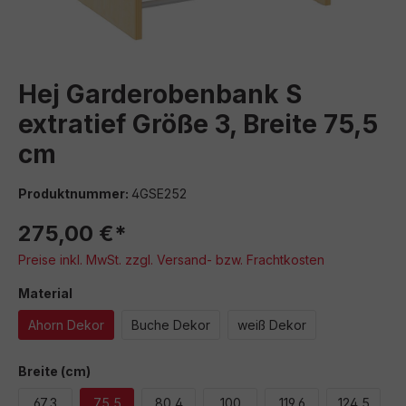
Hej Garderobenbank S
extratief Größe 3, Breite 75,5
cm
Produktnummer:
4GSE252
275,00 €*
Preise inkl. MwSt. zzgl. Versand- bzw. Frachtkosten
auswählen
Material
Ahorn Dekor
Buche Dekor
weiß Dekor
auswählen
Breite (cm)
67,3
75,5
80,4
100
119,6
124,5