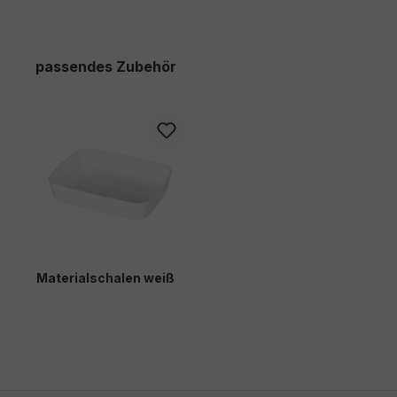
Produktgalerie überspringen
passendes Zubehör
Materialschalen weiß
3,30 €*