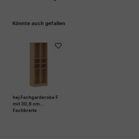
Produktgalerie überspringen
Könnte auch gefallen
hej Fachgarderobe F
mit 30,8 cm
Fachbreite