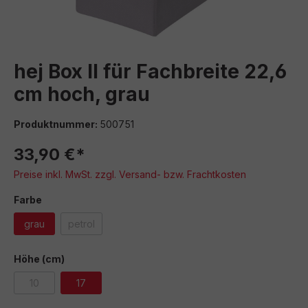
hej Box II für Fachbreite 22,6
cm hoch, grau
Produktnummer:
500751
33,90 €*
Preise inkl. MwSt. zzgl. Versand- bzw. Frachtkosten
auswählen
Farbe
grau
petrol
(Diese Option ist zurzeit nicht verfügbar.)
auswählen
Höhe (cm)
10
17
(Diese Option ist zurzeit nicht verfügbar.)