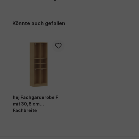
Produktgalerie überspringen
Könnte auch gefallen
hej Fachgarderobe F
mit 30,8 cm
Fachbreite