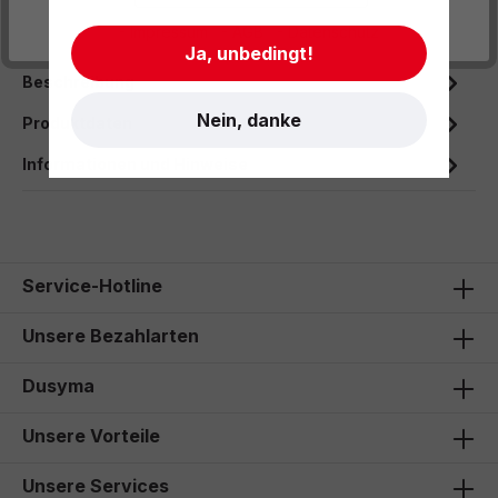
Zum Merkzettel hinzufügen
- Impressum
- AGB
- Datenschutz
Ja, unbedingt!
Beschreibung
Nein, danke
Produktdaten
Informationen und Hinweise
Service-Hotline
Unsere Bezahlarten
Dusyma
Unsere Vorteile
Unsere Services