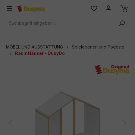
alt springen
MÖBEL UND AUSSTATTUNG
Spielebenen und Podeste
RaumHäuser - DusyDo
Bildergalerie überspringen