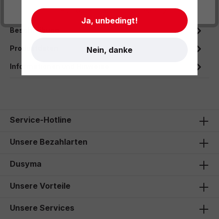
- Impressum
- AGB
- Datenschutz
Ja, unbedingt!
Beschreibung
Produktdaten
Nein, danke
Informationen und Hinweise
Service-Hotline
Unsere Bezahlarten
Dusyma
Unsere Vorteile
Unsere Services