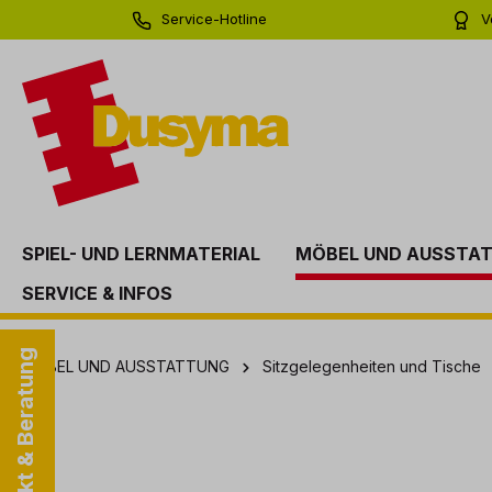
Service-Hotline
V
springen
Zur Hauptnavigation springen
0 71 81 - 60 03 0
Bi
SPIEL- UND LERNMATERIAL
MÖBEL UND AUSSTA
SERVICE & INFOS
Kontakt & Beratung
MÖBEL UND AUSSTATTUNG
Sitzgelegenheiten und Tische
Bildergalerie überspringen