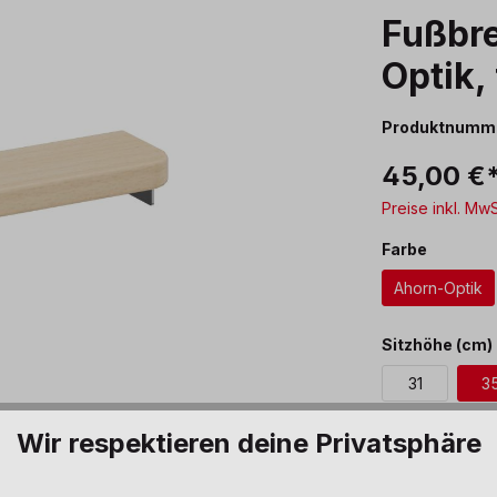
Fußbre
Optik,
Produktnumm
45,00 €
Preise inkl. Mw
auswäh
Farbe
Ahorn-Optik
Sitzhöhe (cm)
31
3
Wir respektieren deine Privatsphäre
Produkt 