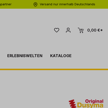
hpartner
Versand nur innerhalb Deutschlands
ng
0,00 €*
ERLEBNISWELTEN
KATALOGE