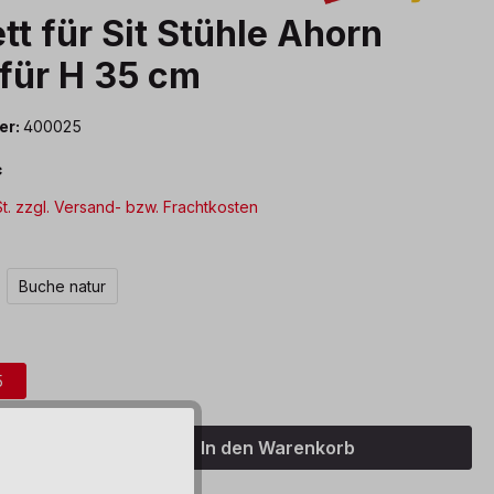
tt für Sit Stühle Ahorn
 für H 35 cm
er:
400025
*
St. zzgl. Versand- bzw. Frachtkosten
len
Buche natur
auswählen
5
Anzahl: Gib den gewünschten Wert ein o
In den Warenkorb