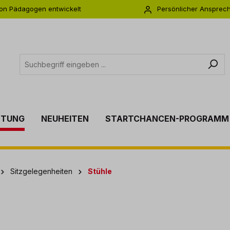
on Pädagogen entwickelt
Persönlicher Ansprec
s zu 5 Jahre Garantie
Individuelle Betreuu
TTUNG
NEUHEITEN
STARTCHANCEN-PROGRAMM
Sitzgelegenheiten
Stühle