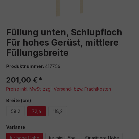
Füllung unten, Schlupfloch
Für hohes Gerüst, mittlere
Füllungsbreite
Produktnummer:
417756
201,00 €*
Preise inkl. MwSt. zzgl. Versand- bzw. Frachtkosten
auswählen
Breite (cm)
58,2
72,4
118,2
auswählen
Variante
für hohe Höhe
für mini Höhe
für mittlere Höhe