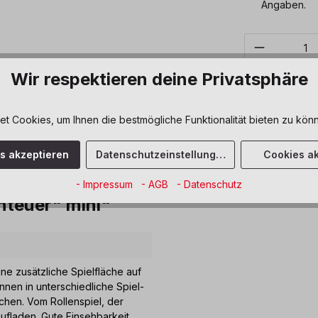
Angaben.
Produkt 
Wir respektieren deine Privatsphäre
Sofort verfüg
Zum Merkze
 Cookies, um Ihnen die bestmögliche Funktionalität bieten zu könn
es akzeptieren
Datenschutzeinstellungen
Cookies ak
fizierung
Downloads
- Impressum
- AGB
- Datenschutz
nteuer" mini"
ne zusätzliche Spielfläche auf
nnen in unterschiedliche Spiel-
chen. Vom Rollenspiel, der
ufladen. Gute Einsehbarkeit