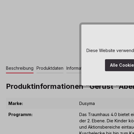
Diese Website verwendet
Alle Cooki
Beschreibung
Produktdaten
Informationen und Hinweise
Zerti
Produktinformationen "Gerüst "Abe
Marke:
Dusyma
Programm:
Das Traumhaus 4.0 bietet ei
der 2. Ebene. Die Kinder kö
und Aktionsbereiche eintau
Kuschelecke bis hin zum Ka