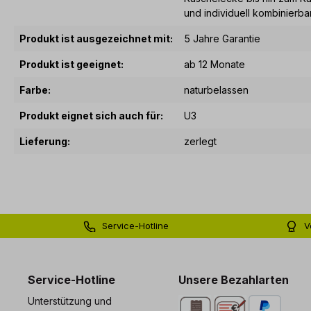
und individuell kombinierbar
Produkt ist ausgezeichnet mit:
5 Jahre Garantie
Produkt ist geeignet:
ab 12 Monate
Farbe:
naturbelassen
Produkt eignet sich auch für:
U3
Lieferung:
zerlegt
Service-Hotline
V
0 71 81 - 60 03 0
Bi
Service-Hotline
Unsere Bezahlarten
Unterstützung und