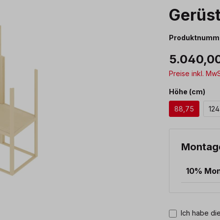
Gerüst
Produktnumm
5.040,0
Preise inkl. Mw
aus
Höhe (cm)
88,75
124
Montag
10% Mo
Ich habe die