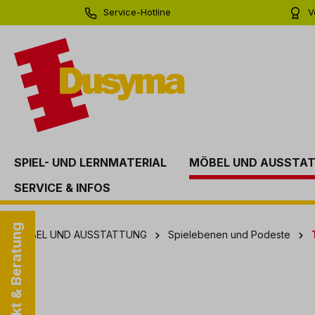
Service-Hotline
V
springen
Zur Hauptnavigation springen
0 71 81 - 60 03 0
Bi
SPIEL- UND LERNMATERIAL
MÖBEL UND AUSSTA
SERVICE & INFOS
Kontakt & Beratung
MÖBEL UND AUSSTATTUNG
Spielebenen und Podeste
Bildergalerie überspringen