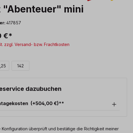
 "Abenteuer" mini
er:
417857
0 €*
St. zzgl. Versand- bzw. Frachtkosten
wählen
,25
142
eservice dazubuchen
ntagekosten
(+504,00 €)**
 Konfiguration überprüft und bestätige die Richtigkeit meiner