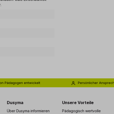
.
on Pädagogen entwickelt
Persönlicher Ansprec
s zu 5 Jahre Garantie
Individuelle Betreuu
Dusyma
Unsere Vorteile
Über Dusyma informieren
Pädagogisch wertvolle