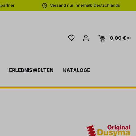
hpartner
Versand nur innerhalb Deutschlands
ng
0,00 €*
ERLEBNISWELTEN
KATALOGE