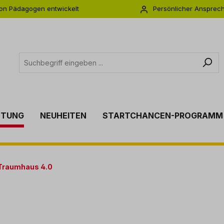
on Pädagogen entwickelt
Persönlicher Ansprec
s zu 5 Jahre Garantie
Individuelle Betreuu
TTUNG
NEUHEITEN
STARTCHANCEN-PROGRAMM
Traumhaus 4.0