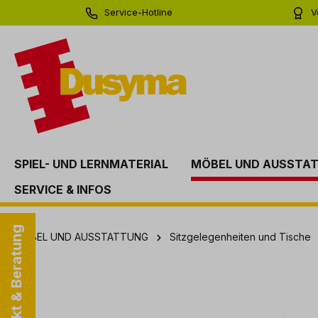
Service-Hotline
V
springen
Zur Hauptnavigation springen
0 71 81 - 60 03 0
Bi
SPIEL- UND LERNMATERIAL
MÖBEL UND AUSSTA
SERVICE & INFOS
Kontakt & Beratung
MÖBEL UND AUSSTATTUNG
Sitzgelegenheiten und Tische
Bildergalerie überspringen