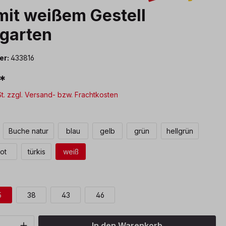
mit weißem Gestell
garten
er:
433816
*
St. zzgl. Versand- bzw. Frachtkosten
len
Buche natur
blau
gelb
grün
hellgrün
rot
türkis
weiß
auswählen
5
38
43
46
Anzahl: Gib den gewünschten Wert ein o
In den Warenkorb