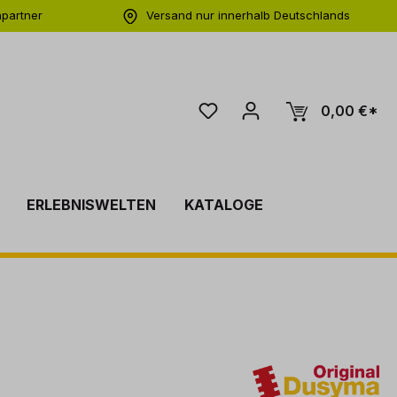
hpartner
Versand nur innerhalb Deutschlands
ng
0,00 €*
ERLEBNISWELTEN
KATALOGE