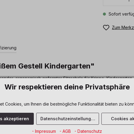
Sofort verfüg
Zum Merkze
fizierung
ißem Gestell Kindergarten"
ehender, ergonomisch geformter Sitzschale für Krippe, Kindergart
tapeln. Die Schrägstellung der Beine gewährleistet Kippsicherheit.
Wir respektieren deine Privatsphäre
Dusyma
 Cookies, um Ihnen die bestmögliche Funktionalität bieten zu könn
5 Jahre Garantie
es akzeptieren
Datenschutzeinstellungen
Cookies ak
geschraubt
- Impressum
- AGB
- Datenschutz
weiß