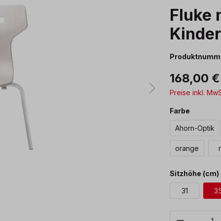
Fluke 
Kinder
Produktnumm
168,00 €
Preise inkl. Mw
auswäh
Farbe
Ahorn-Optik
orange
Sitzhöhe (cm)
31
3
Produkt 