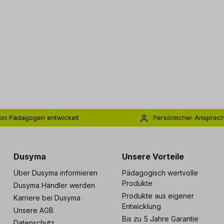
on Pädagogen entwickelt
Persönlicher Ansprec
s zu 5 Jahre Garantie
Individuelle Betreuu
Dusyma
Unsere Vorteile
Über Dusyma informieren
Pädagogisch wertvolle
Produkte
Dusyma Händler werden
Produkte aus eigener
Karriere bei Dusyma
Entwicklung
Unsere AGB
Bis zu 5 Jahre Garantie
Datenschutz