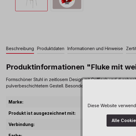
Beschreibung
Produktdaten
Informationen und Hinweise
Zerti
Produktinformationen "Fluke mit we
Formschöner Stuhl in zeitlosem Design mit Griffloch und durchg
pulverbeschichtetem Gestell. Besonders leicht zu tragen und zu s
Marke:
Diese Website verwendet
Produkt ist ausgezeichnet mit:
Alle Cooki
Verbindung:
Farbe: