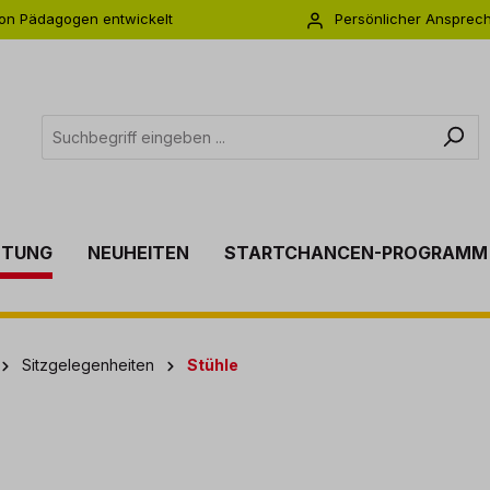
on Pädagogen entwickelt
Persönlicher Ansprec
s zu 5 Jahre Garantie
Individuelle Betreuu
TTUNG
NEUHEITEN
STARTCHANCEN-PROGRAMM
Sitzgelegenheiten
Stühle