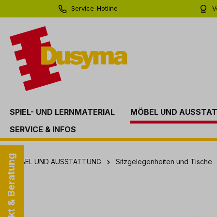
Service-Hotline
V
springen
Zur Hauptnavigation springen
0 71 81 - 60 03 0
Bi
SPIEL- UND LERNMATERIAL
MÖBEL UND AUSSTA
SERVICE & INFOS
Kontakt & Beratung
MÖBEL UND AUSSTATTUNG
Sitzgelegenheiten und Tische
Bildergalerie überspringen