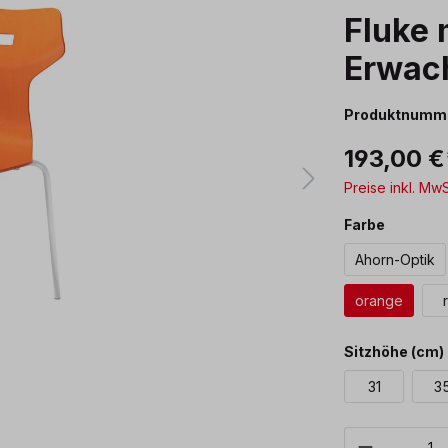
Fluke 
Erwac
Produktnumm
193,00 €
Preise inkl. Mw
auswäh
Farbe
Ahorn-Optik
orange
Sitzhöhe (cm)
31
3
Produkt 