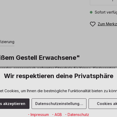
Sofort verfüg
Zum Merkze
fizierung
eißem Gestell Erwachsene"
ehender, ergonomisch geformter Sitzschale für Krippe, Kindergart
tapeln. Die Schrägstellung der Beine gewährleistet Kippsicherheit.
Wir respektieren deine Privatsphäre
Dusyma
 Cookies, um Ihnen die bestmögliche Funktionalität bieten zu könn
5 Jahre Garantie
es akzeptieren
Datenschutzeinstellungen
Cookies ak
geschraubt
- Impressum
- AGB
- Datenschutz
orange