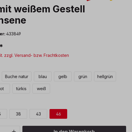
mit weißem Gestell
hsene
er:
433849
*
St. zzgl. Versand- bzw. Frachtkosten
len
Buche natur
blau
gelb
grün
hellgrün
rot
türkis
weiß
auswählen
5
38
43
46
Anzahl: Gib den gewünschten Wert ein o
In den Warenkorb