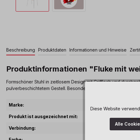
Beschreibung
Produktdaten
Informationen und Hinweise
Zerti
Produktinformationen "Fluke mit w
Formschöner Stuhl in zeitlosem Design mit Griffloch und durchg
pulverbeschichtetem Gestell. Besonders leicht zu tragen und zu s
Marke:
Diese Website verwendet
Produkt ist ausgezeichnet mit:
Alle Cooki
Verbindung:
Farbe: