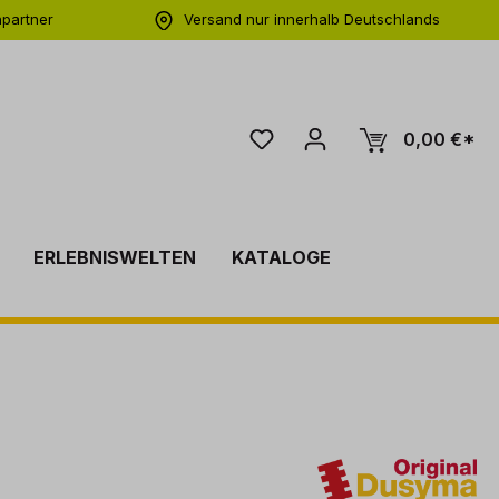
hpartner
Versand nur innerhalb Deutschlands
ng
0,00 €*
ERLEBNISWELTEN
KATALOGE