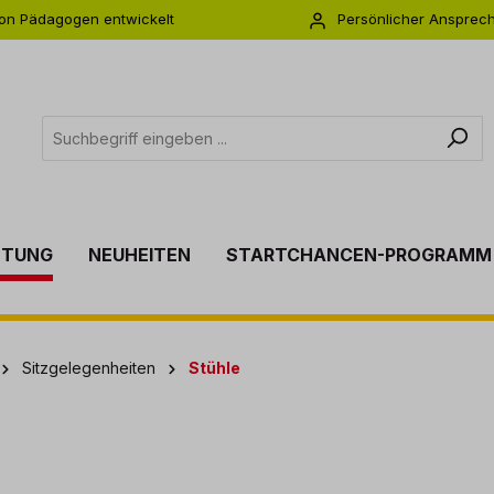
on Pädagogen entwickelt
Persönlicher Ansprec
s zu 5 Jahre Garantie
Individuelle Betreuu
TTUNG
NEUHEITEN
STARTCHANCEN-PROGRAMM
Sitzgelegenheiten
Stühle