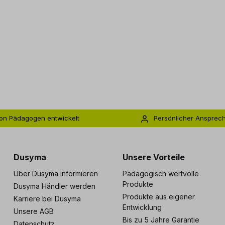
on Pädagogen entwickelt
Persönlicher Ansprec
s zu 5 Jahre Garantie
Individuelle Betreuu
Dusyma
Unsere Vorteile
Über Dusyma informieren
Pädagogisch wertvolle
Produkte
Dusyma Händler werden
Produkte aus eigener
Karriere bei Dusyma
Entwicklung
Unsere AGB
Bis zu 5 Jahre Garantie
Datenschutz