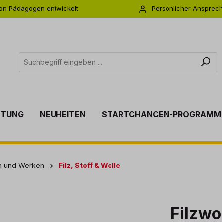
on Pädagogen entwickelt
Persönlicher Ansprec
s zu 5 Jahre Garantie
Individuelle Betreuu
TTUNG
NEUHEITEN
STARTCHANCEN-PROGRAMM
en und Werken
Filz, Stoff & Wolle
Filzwo