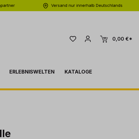
hpartner
Versand nur innerhalb Deutschlands
ng
0,00 €*
ERLEBNISWELTEN
KATALOGE
lle