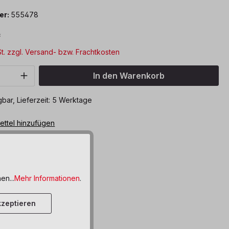
er:
555478
*
St. zzgl. Versand- bzw. Frachtkosten
Anzahl: Gib den gewünschten Wert ein o
In den Warenkorb
bar, Lieferzeit: 5 Werktage
ttel hinzufügen
en...
Mehr Informationen
.
zeptieren