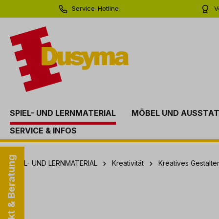
Service-Hotline
V
springen
Zur Hauptnavigation springen
0 71 81 - 60 03 0
Bi
SPIEL- UND LERNMATERIAL
MÖBEL UND AUSSTA
SERVICE & INFOS
Kontakt & Beratung
SPIEL- UND LERNMATERIAL
Kreativität
Kreatives Gestalt
Bildergalerie überspringen