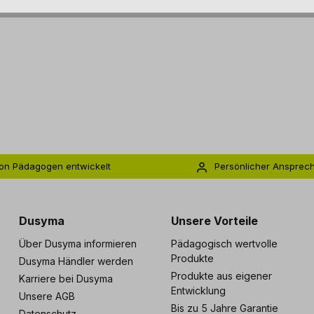
on Pädagogen entwickelt
Persönlicher Ansprec
s zu 5 Jahre Garantie
Individuelle Betreuu
Dusyma
Unsere Vorteile
Über Dusyma informieren
Pädagogisch wertvolle
Produkte
Dusyma Händler werden
Produkte aus eigener
Karriere bei Dusyma
Entwicklung
Unsere AGB
Bis zu 5 Jahre Garantie
Datenschutz