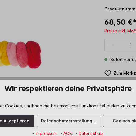
Produktnumm
68,50 €
Preise inkl. Mw
Produkt 
Sofort verfüg
Zum Merkze
Wir respektieren deine Privatsphäre
 Cookies, um Ihnen die bestmögliche Funktionalität bieten zu könn
es akzeptieren
Datenschutzeinstellungen
Cookies ak
- Impressum
- AGB
- Datenschutz