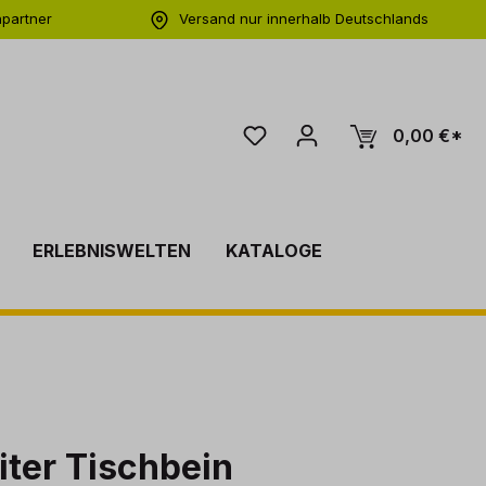
hpartner
Versand nur innerhalb Deutschlands
ng
0,00 €*
ERLEBNISWELTEN
KATALOGE
eiter Tischbein