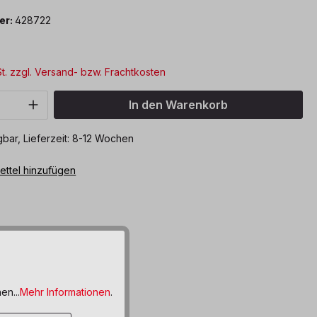
er:
428722
St. zzgl. Versand- bzw. Frachtkosten
Anzahl: Gib den gewünschten Wert ein o
In den Warenkorb
bar, Lieferzeit: 8-12 Wochen
ttel hinzufügen
en...
Mehr Informationen
.