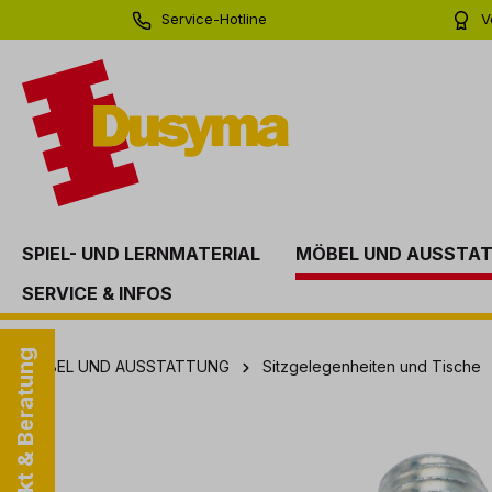
Service-Hotline
V
springen
Zur Hauptnavigation springen
0 71 81 - 60 03 0
Bi
SPIEL- UND LERNMATERIAL
MÖBEL UND AUSSTA
SERVICE & INFOS
Kontakt & Beratung
MÖBEL UND AUSSTATTUNG
Sitzgelegenheiten und Tische
Bildergalerie überspringen