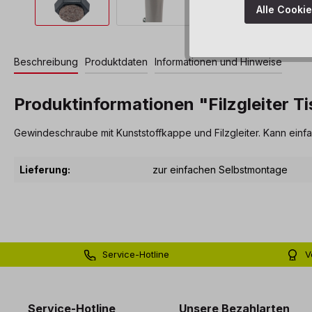
Alle Cooki
Beschreibung
Produktdaten
Informationen und Hinweise
Produktinformationen "Filzgleiter T
Gewindeschraube mit Kunststoffkappe und Filzgleiter. Kann einf
Lieferung:
zur einfachen Selbstmontage
Service-Hotline
V
0 71 81 - 60 03 0
Bi
Service-Hotline
Unsere Bezahlarten