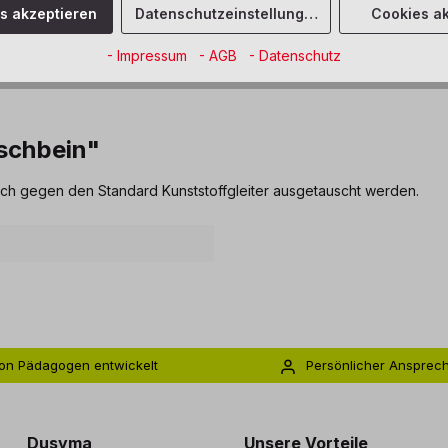
es akzeptieren
Datenschutzeinstellungen
Cookies ak
- Impressum
- AGB
- Datenschutz
ischbein"
ach gegen den Standard Kunststoffgleiter ausgetauscht werden.
on Pädagogen entwickelt
Persönlicher Ansprec
s zu 5 Jahre Garantie
Individuelle Betreuu
Dusyma
Unsere Vorteile