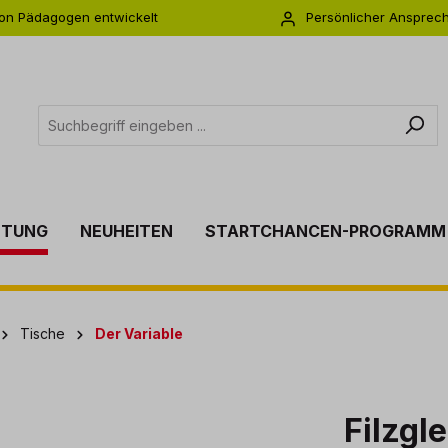
on Pädagogen entwickelt
Persönlicher Ansprec
s zu 5 Jahre Garantie
Individuelle Betreuu
TTUNG
NEUHEITEN
STARTCHANCEN-PROGRAMM
Tische
Der Variable
Filzgl