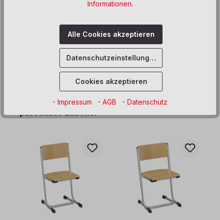
Informationen
.
Produktdaten
Alle Cookies akzeptieren
Informationen und Hinweise
Datenschutzeinstellungen
Cookies akzeptieren
- Impressum
- AGB
- Datenschutz
Produktgalerie überspringen
passendes Zubehör