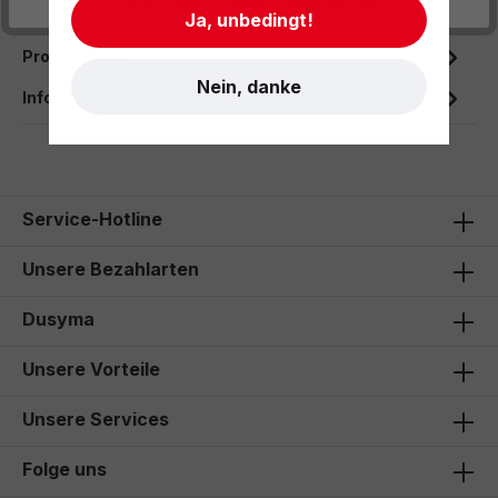
Fasermaler mit ventillierter Kappe.
Ja, unbedingt!
Produktdaten
Nein, danke
Informationen und Hinweise
Service-Hotline
Unsere Bezahlarten
Dusyma
Unsere Vorteile
Unsere Services
Folge uns