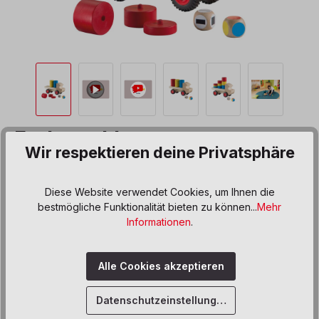
Farbstecklaster
Wir respektieren deine Privatsphäre
Produktnummer:
103785
Diese Website verwendet Cookies, um Ihnen die
59,00 €*
bestmögliche Funktionalität bieten zu können...
Mehr
Preise inkl. MwSt. zzgl. Versand- bzw. Frachtkosten
Informationen
.
Produkt Anzahl: Gib den gewünschten We
In den Warenkorb
Alle Cookies akzeptieren
Sofort verfügbar, Lieferzeit: 5 Werktage
Datenschutzeinstellungen