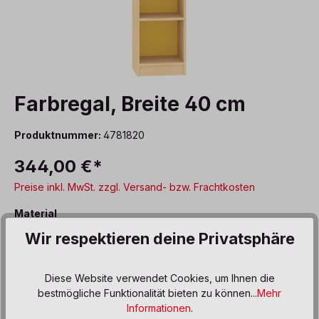
Farbregal, Breite 40 cm
Produktnummer:
4781820
344,00 €*
Preise inkl. MwSt. zzgl. Versand- bzw. Frachtkosten
auswählen
Material
Wir respektieren deine Privatsphäre
Ahorn Dekor
Ahorn Furnier
Buche Dekor
Buche Furnier
weiß Dekor
Diese Website verwendet Cookies, um Ihnen die
bestmögliche Funktionalität bieten zu können...
Mehr
auswählen
Farbe
Informationen
.