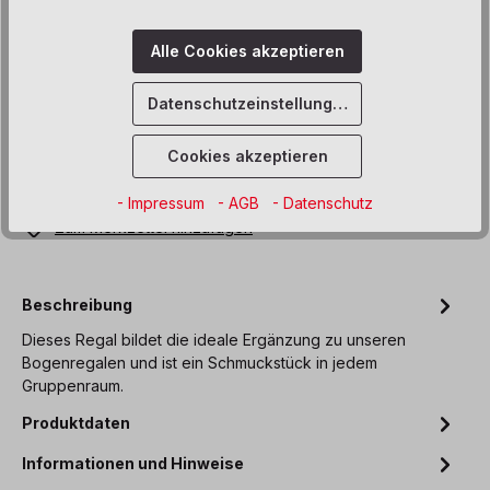
blau
gelb
grün
orange
rot
Alle Cookies akzeptieren
weiß
Datenschutzeinstellungen
Produkt Anzahl: Gib den gewünschten We
In den Warenkorb
Cookies akzeptieren
Sofort verfügbar, Lieferzeit: 8-12 Wochen
- Impressum
- AGB
- Datenschutz
Zum Merkzettel hinzufügen
Beschreibung
Dieses Regal bildet die ideale Ergänzung zu unseren
Bogenregalen und ist ein Schmuckstück in jedem
Gruppenraum.
Produktdaten
Informationen und Hinweise