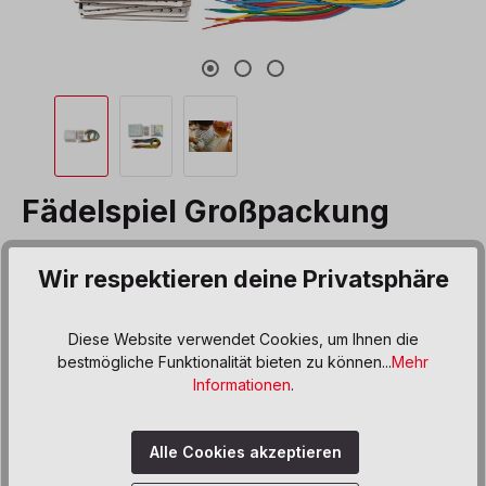
Fädelspiel Großpackung
Produktnummer:
067072
Wir respektieren deine Privatsphäre
64,00 €*
Preise inkl. MwSt. zzgl. Versand- bzw. Frachtkosten
Diese Website verwendet Cookies, um Ihnen die
bestmögliche Funktionalität bieten zu können...
Mehr
auswählen
Variante
Informationen
.
Einzelset
Großpackung
Alle Cookies akzeptieren
Produkt Anzahl: Gib den gewünschten We
In den Warenkorb