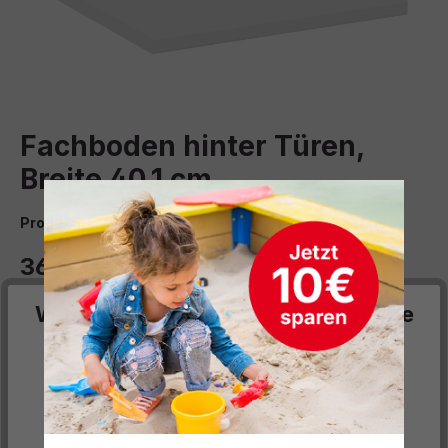
Fachboden hinter Türen,
Breite 40,1 cm
Produktnummer:
4878496
36,00 €*
Preise inkl. MwSt. zzgl. Versand- bzw. Frachtkosten
Wir respektieren deine Privatsphäre
auswählen
Breite (cm)
40,1
51
77
100
Diese Website verwendet Cookies, um Ihnen die
bestmögliche Funktionalität bieten zu können...
Mehr
Informationen
.
auswählen
Material